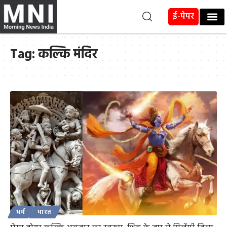
ई-पेपर
Tag:
कल्कि मंदिर
धर्म
भारत