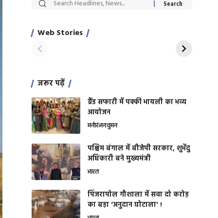
सट्टेबाजी में अरेस्ट हुए
रोज एक कच्चे लहसुन
Xcuse Me एक्टर
की कली से मिलेगी
साहिल खान
जबरदस्त शारीरिक
Web Stories
On Apr 28, 2024
On Apr 27, 2024
शक्ति
जरूर पढ़ें
ग्रैंड सफारी में पक्की भायली का भव्य
आयोजन
मनोरंजन
वुमन
पश्चिम बंगाल में बीजेपी सरकार, शुभेंदु
अधिकारी बने मुख्यमंत्री
भारत
​पिंजरापोल गौशाला में सवा दो करोड़
का बड़ा ‘अनुदान घोटाला’ !