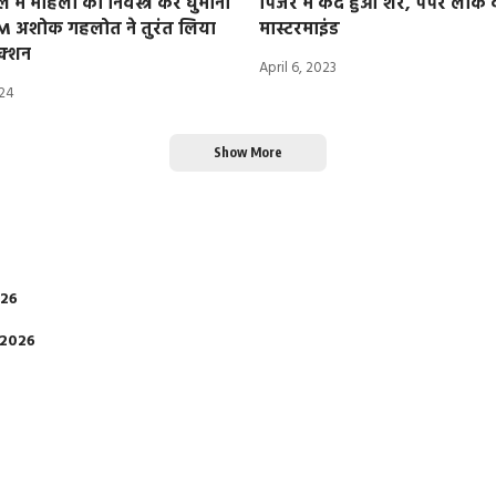
े में महिला को निर्वस्त्र कर घुमाना
पिंजरे में कैद हुआ शेर, पेपर लीक 
CM अशोक गहलोत ने तुरंत लिया
मास्टरमाइंड
क्शन
April 6, 2023
024
Show More
026
 2026