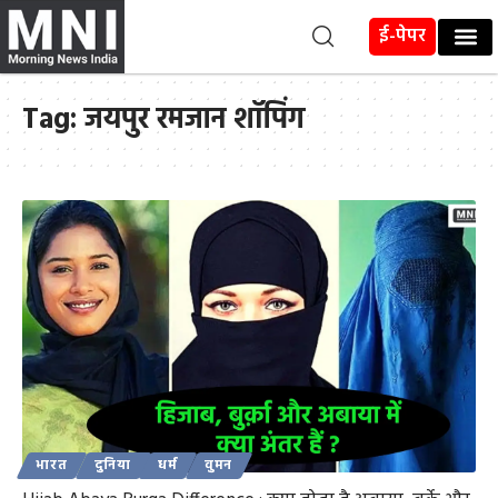
ई-पेपर
Tag:
जयपुर रमजान शॉपिंग
भारत
दुनिया
धर्म
वुमन