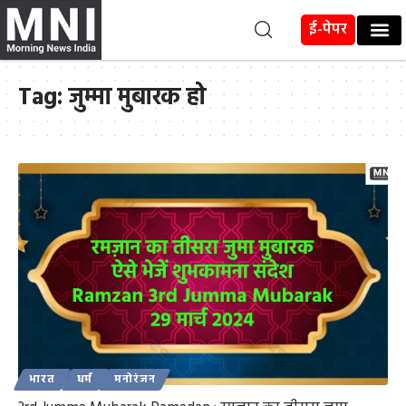
ई-पेपर
Tag:
जुम्मा मुबारक हो
भारत
धर्म
मनोरंजन