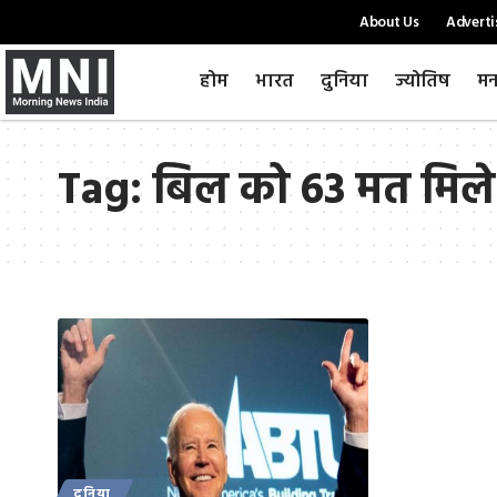
About Us
Adverti
होम
भारत
दुनिया
ज्योतिष
मन
Tag:
बिल को 63 मत मिले
दुनिया