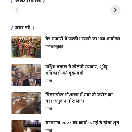
Web Stories
शक्ति
On Apr 28, 2024
On Apr 27, 2024
On 
जरूर पढ़ें
ग्रैंड सफारी में पक्की भायली का भव्य आयोजन
मनोरंजन
वुमन
पश्चिम बंगाल में बीजेपी सरकार, शुभेंदु
अधिकारी बने मुख्यमंत्री
भारत
​पिंजरापोल गौशाला में सवा दो करोड़ का
बड़ा ‘अनुदान घोटाला’ !
भारत
जनगणना 2027 का कार्य 16 मई से होगा शुरू
भारत