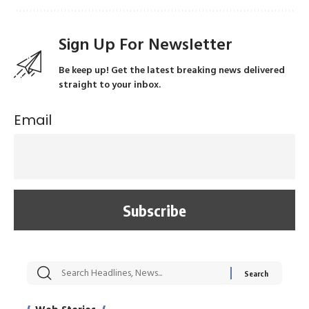
Sign Up For Newsletter
Be keep up! Get the latest breaking news delivered
straight to your inbox.
Email
सट्टेबाजी में अरेस्ट हुए
रोज एक कच्चे लहसुन
मह
Xcuse Me एक्टर
की कली से मिलेगी
रे
साहिल खान
जबरदस्त शारीरिक
अर