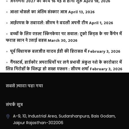
जनगणना 2027 का कार्य 16 मई से होगा शुरू
April 18, 2026
आशा भोसले का अंतिम संस्कार आज
April 13, 2026
आईएएस के तबादले: सीएम ने बदली अपनी टीम
April 1, 2026
बच्चों के लिए एडल्ट स्किनकेयर पर सवाल: टूको किड्स के नए कैंपेन में
फराह खान ने उठाई बहस
March 30, 2026
पूर्व विधायक बलजीत यादव ईडी की हिरासत में
February 3, 2026
गैंगस्टर्स, हार्डकोर अपराधियों पर लगे प्रभावी अंकुश नशे के कारोबार में
लिप्त गिरोहों के विरूद्ध हो सख्त एक्शन : सीएम शर्मा
February 3, 2026
सबसे ज़्यादा पढ़ा गया
संपर्क सूत्र
A-9, 10, Industrial Area, Sudarshanpura, Bais Godam,
Jaipur Rajasthan-302006