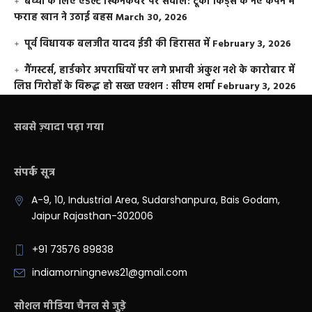
बच्चों के लिए एडल्ट स्किनकेयर पर सवाल: टूको किड्स के नए कैंपेन में
फराह खान ने उठाई बहस
March 30, 2026
पूर्व विधायक बलजीत यादव ईडी की हिरासत में
February 3, 2026
गैंगस्टर्स, हार्डकोर अपराधियों पर लगे प्रभावी अंकुश नशे के कारोबार में
लिप्त गिरोहों के विरूद्ध हो सख्त एक्शन : सीएम शर्मा
February 3, 2026
सबसे ज़्यादा पढ़ा गया
संपर्क सूत्र
A-9, 10, Industrial Area, Sudarshanpura, Bais Godam,
Jaipur Rajasthan-302006
+91 73576 89838
indiamorningnews21@gmail.com
सोशल मीडिया चैनल से जुड़े