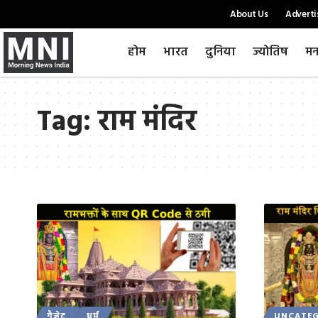
About Us
Adverti
होम
भारत
दुनिया
ज्योतिष
मन
Tag:
राम मंदिर
गैजेट
धर्म
UNCATEG