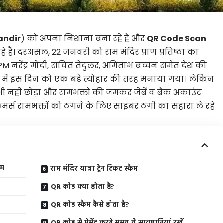
andir
) को अपना निशाना बना रहे हैं और
QR Code Scan
हे हैं। दरअसल, 22 जनवरी को राम मंदिर प्राण प्रतिष्ठा का
PM नरेंद्र मोदी, सचित तेंदुलर, अमिताभ बच्चन समेत देश की
 भर में इस दिन को एक बड़े त्योहार की तरह मनाया गया। लेकिन
ी नहीं छोड़ा और रामभक्तों की जमकर जेबें व बैंक अकाउंट
ैमर्स रामभक्तों को ठगने के लिए साइबर ठगी का सहारा ले रहे
ैम
राम मंदिर यात्रा ट्रेन टिकट स्कैम
QR कोड क्या होता है?
QR कोड स्कैम कैसे होता है?
QR कोड से पेमेंट करते समय ये सावधानियां रखें