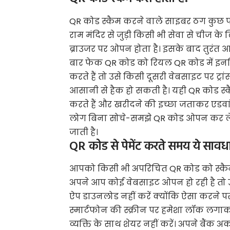
QR कोड स्कैम करने वाले साइबर ठग कुछ फ
राम मंदिर से जुड़ी किसी भी सेवा से चीज के 
ब्राउजर पर ओपन होता है। इसके बाद तुरंत आ
बार फेक QR कोड को रियल QR कोड में इनब
करते हैं तो उसे किसी दूसरी वेबसाइट पर 
आसानी से हैक हो सकती है। यही QR कोड स्क
करते हैं और खरीदने की इच्छा जताकर एडवांस
लोग बिना सोचे-समझे QR कोड ओपन कर लेते 
जाती है।
QR कोड से पेमेंट करते समय ये सावधान
आपको किसी भी अपरिचित QR कोड को स्कै
अपने आप कोई वेबसाइट ओपन हो रही है तो उस
ऐप डाउनलोड नहीं करें क्योंकि ऐसा करने 
स्मार्टफोन की स्क्रीन पर हमेशा लॉक लगा
व्यक्ति के साथ शेयर नहीं करें। अपने बैंक अ