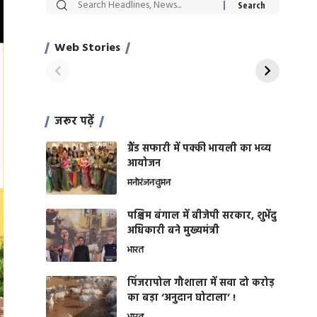
सट्टेबाजी में अरेस्ट हुए
रोज एक कच्चे लहसुन
Xcuse Me एक्टर
की कली से मिलेगी
साहिल खान
जबरदस्त शारीरिक
Web Stories
On Apr 28, 2024
On Apr 27, 2024
शक्ति
जरूर पढ़ें
ग्रैंड सफारी में पक्की भायली का भव्य
आयोजन
मनोरंजन
वुमन
पश्चिम बंगाल में बीजेपी सरकार, शुभेंदु
अधिकारी बने मुख्यमंत्री
भारत
​पिंजरापोल गौशाला में सवा दो करोड़
का बड़ा ‘अनुदान घोटाला’ !