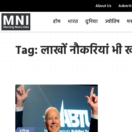
About Us
Adverti
होम
भारत
दुनिया
ज्योतिष
मन
Tag:
लाखों नौकरियां भी 
दुनिया