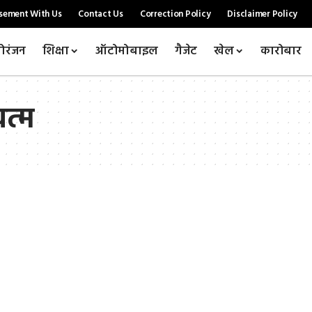
sement With Us
Contact Us
Correction Policy
Disclaimer Policy
ोरंजन
शिक्षा
ऑटोमोबाइल
गैजेट
खेल
कारोबार
खत्म