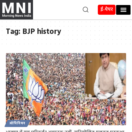
ई-पेपर
Tag:
BJP history
ओपिनियन