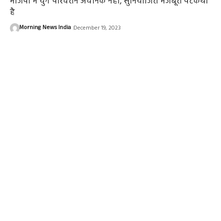
भाजपा में युग परिवर्तन अचानक नहीं, सुनियोजित मजबूत पटकथा
है
Morning News India
December 19, 2023