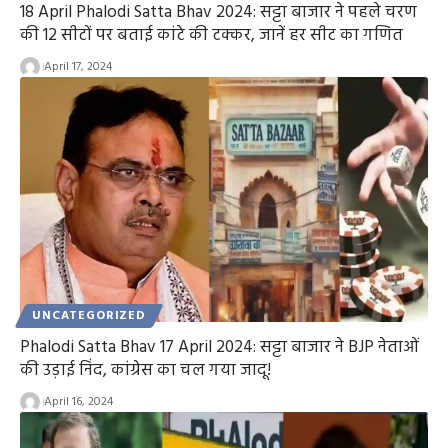
18 April Phalodi Satta Bhav 2024: सट्टा बाजार ने पहले चरण
की 12 सीटों पर बताई कांटे की टक्कर, जानें हर सीट का गणित
April 17, 2024
UNCATEGORIZED
Phalodi Satta Bhav 17 April 2024: सट्टा बाजार ने BJP नेताओं
की उड़ाई निंद, कांग्रेस का चल गया जादू!
April 16, 2024