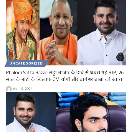
UNCATEGORIZED
Phalodi Satta Bazar: सट्टा बाजार के दावे से घबरा गई BJP, 26
साल के भाटी के खिलाफ CM योगी और बागेश्वर बाबा को उतारा
April 8, 2024