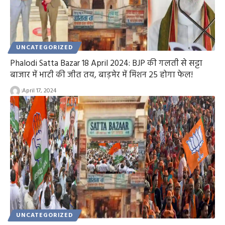
UNCATEGORIZED
Phalodi Satta Bazar 18 April 2024: BJP की गलती से सट्टा
बाजार में भाटी की जीत तय, बाड़मेर में मिशन 25 होगा फेल!
April 17, 2024
UNCATEGORIZED