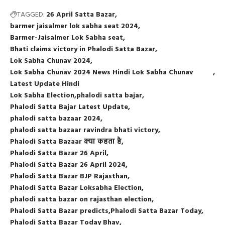
TAGGED:
26 April Satta Bazar
barmer jaisalmer lok sabha seat 2024
Barmer-Jaisalmer Lok Sabha seat
Bhati claims victory in Phalodi Satta Bazar
Lok Sabha Chunav 2024
Lok Sabha Chunav 2024 News Hindi Lok Sabha Chunav
Latest Update Hindi
Lok Sabha Election
phalodi satta bajar
Phalodi Satta Bajar Latest Update
phalodi satta bazaar 2024
phalodi satta bazaar ravindra bhati victory
Phalodi Satta Bazaar क्या कहता है
Phalodi Satta Bazar 26 April
Phalodi Satta Bazar 26 April 2024
Phalodi Satta Bazar BJP Rajasthan
Phalodi Satta Bazar Loksabha Election
phalodi satta bazar on rajasthan election
Phalodi Satta Bazar predicts
Phalodi Satta Bazar Today
Phalodi Satta Bazar Today Bhav