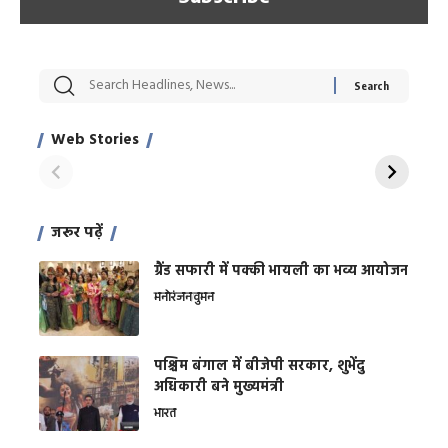
सट्टेबाजी में अरेस्ट हुए
रोज एक कच्चे लहसुन
मह
Xcuse Me एक्टर
की कली से मिलेगी
रे
साहिल खान
जबरदस्त शारीरिक
अर
Web Stories
शक्ति
On Apr 28, 2024
On Apr 27, 2024
On 
जरूर पढ़ें
ग्रैंड सफारी में पक्की भायली का भव्य आयोजन
मनोरंजन
वुमन
पश्चिम बंगाल में बीजेपी सरकार, शुभेंदु
अधिकारी बने मुख्यमंत्री
भारत