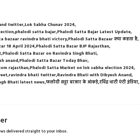
and twitter
Lok Sabha Chunav 2024
lection
phalodi satta bajar
Phalodi Satta Bajar Latest Update
ta bazaar ravindra bhati victory
Phalodi Satta Bazaar क्या कहता है
zar 18 April 2024
Phalodi Satta Bazar BJP Rajasthan
t
Phalodi Satta Bazar on Ravindra Singh Bhati
esh anand
Phalodi Satta Bazar Today Bhav
com rajasthan
Phalodi Satta Market on lok sabha election 2024
weet
ravindra bhati twitter
Ravindra Bhati with Dibyesh Anand
ngh Bhati latest news
फलोदी सट्टा बाजार के आंकड़े
रविंद्र भाटी एंटी इंडिया
ter
ews delivered straight to your inbox.