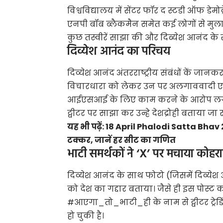
विश्वविद्यालय में सेंटर फॉर द स्टडी ऑफ डेमोक्
एनपी बॉब ब्लैकमैन समेत कई लोगों से मुल
कुछ तस्वीरें साझा की और दिब्येश आनंद क
दिव्येश आनंद का परिचय
दिव्येश आनंद अंतरराष्ट्रीय संबंधों कें जा
विचारधारा को लेकर उन पर अलगाववादी एक्ट
आईएसआई के लिए काम करने के आरोप लगे है
ट्वीटर पर साझा कर उन्हे देशद्रोही बताया जा र
यह भी पढ़ें:
18 April Phalodi Satta Bhav 20
टक्कर, जानें हर सीट का गणित
भाटी समर्थकों ने ‘X’ पर मचाया कोहर
दिव्येश आनंद के साथ फोटो (जिसमें दिव्येश आ
को देश का गद्दार बताया। जैसे ही इस पोस्ट का 
#आएगा_तो_भाटी_ही के नाम से ट्वीटर ट्रे
हो चुकी है।