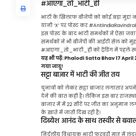
#आएगा_तो_भाटी_ही
भाटी के खिलाफ बीजेपी को कोई बड़ा मुद्दा नह
यानी ‘X’ पर पोस्ट कर #AntiIndiaRavindraB
इस पोस्ट के बाद भाटी समर्थकों ने ऐसा जव
समर्थकों ने भी बीजेपी की आईटी सेल को मुंह
#आएगा_तो_भाटी_ही को ट्रेंडिंग में पहले स्
यह भी पढ़ें:
Phalodi Satta Bhav 17 April 202
गया जादू!
सट्टा बाजार में भाटी की जीत तय
चुनावों को लेकर सट्टा बाजार लगातार अपने
देने की बात कही है। लेकिन इस बार राजस्थान
बाजार में में 22 सीटें पर जीत का अनुमान ल
के खाते में जाती दिख रही है।
दिब्येश आनंद के साथ तस्वीर से बवा
निर्दलीय विधायक भाटी फरवरी माह में लंदन क