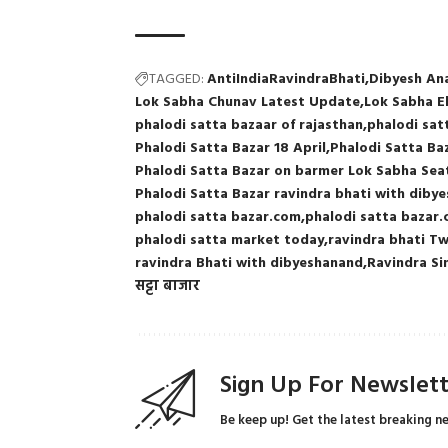
TAGGED:
AntiIndiaRavindraBhati
Dibyesh An
Lok Sabha Chunav Latest Update
Lok Sabha E
phalodi satta bazaar of rajasthan
phalodi sat
Phalodi Satta Bazar 18 April
Phalodi Satta Ba
Phalodi Satta Bazar on barmer Lok Sabha Sea
Phalodi Satta Bazar ravindra bhati with diby
phalodi satta bazar.com
phalodi satta bazar.
phalodi satta market today
ravindra bhati T
ravindra Bhati with dibyeshanand
Ravindra Si
सट्टा बाजार
Sign Up For Newslet
Be keep up! Get the latest breaking n