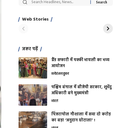
सट्टेबाजी में अरेस्ट हुए
रोज एक कच्चे लहसुन
Xcuse Me एक्टर
की कली से मिलेगी
साहिल खान
जबरदस्त शारीरिक
Web Stories
On Apr 28, 2024
On Apr 27, 2024
शक्ति
जरूर पढ़ें
ग्रैंड सफारी में पक्की भायली का भव्य
आयोजन
मनोरंजन
वुमन
पश्चिम बंगाल में बीजेपी सरकार, शुभेंदु
अधिकारी बने मुख्यमंत्री
भारत
​पिंजरापोल गौशाला में सवा दो करोड़
का बड़ा ‘अनुदान घोटाला’ !