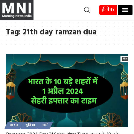
ई-पेपर
Tag:
21th day ramzan dua
भारत
दुनिया
धर्म