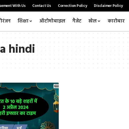
sement With Us
Contact Us
Correction Policy
Disclaimer Policy
ोरंजन
शिक्षा
ऑटोमोबाइल
गैजेट
खेल
कारोबार
a hindi
दुनिया
धर्म