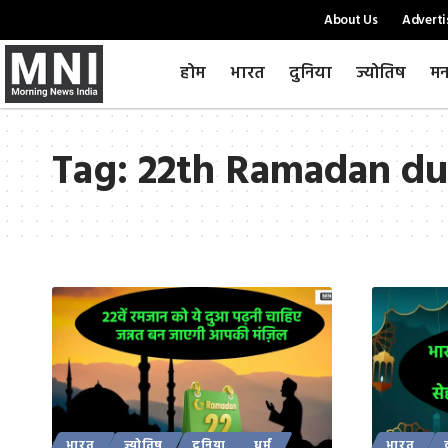
About Us
Adverti
होम
भारत
दुनिया
ज्योतिष
मन
Tag:
22th Ramadan du
भारत
ज्योतिष
दुनिया
धर्म
भारत