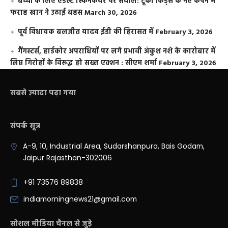
बच्चों के लिए एडल्ट स्किनकेयर पर सवाल: टूको किड्स के नए कैंपेन में
फराह खान ने उठाई बहस
March 30, 2026
पूर्व विधायक बलजीत यादव ईडी की हिरासत में
February 3, 2026
गैंगस्टर्स, हार्डकोर अपराधियों पर लगे प्रभावी अंकुश नशे के कारोबार में
लिप्त गिरोहों के विरूद्ध हो सख्त एक्शन : सीएम शर्मा
February 3, 2026
सबसे ज़्यादा पढ़ा गया
संपर्क सूत्र
A-9, 10, Industrial Area, Sudarshanpura, Bais Godam,
Jaipur Rajasthan-302006
+91 73576 89838
indiamorningnews21@gmail.com
सोशल मीडिया चैनल से जुड़े