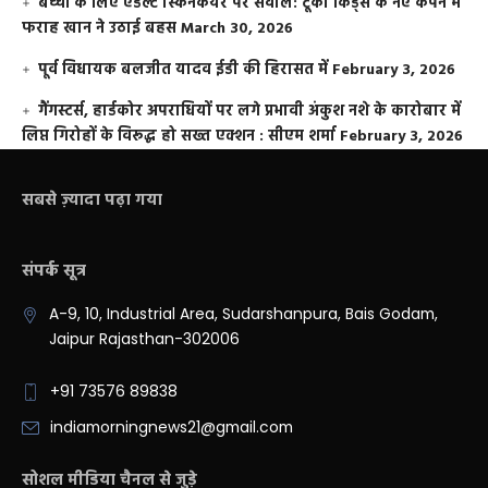
बच्चों के लिए एडल्ट स्किनकेयर पर सवाल: टूको किड्स के नए कैंपेन में
फराह खान ने उठाई बहस
March 30, 2026
पूर्व विधायक बलजीत यादव ईडी की हिरासत में
February 3, 2026
गैंगस्टर्स, हार्डकोर अपराधियों पर लगे प्रभावी अंकुश नशे के कारोबार में
लिप्त गिरोहों के विरूद्ध हो सख्त एक्शन : सीएम शर्मा
February 3, 2026
सबसे ज़्यादा पढ़ा गया
संपर्क सूत्र
A-9, 10, Industrial Area, Sudarshanpura, Bais Godam,
Jaipur Rajasthan-302006
+91 73576 89838
indiamorningnews21@gmail.com
सोशल मीडिया चैनल से जुड़े