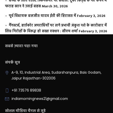
बच्चों के लिए एडल्ट स्किनकेयर पर सवाल: टूको किड्स के नए कैंपेन में
फराह खान ने उठाई बहस
March 30, 2026
पूर्व विधायक बलजीत यादव ईडी की हिरासत में
February 3, 2026
गैंगस्टर्स, हार्डकोर अपराधियों पर लगे प्रभावी अंकुश नशे के कारोबार में
लिप्त गिरोहों के विरूद्ध हो सख्त एक्शन : सीएम शर्मा
February 3, 2026
सबसे ज़्यादा पढ़ा गया
संपर्क सूत्र
A-9, 10, Industrial Area, Sudarshanpura, Bais Godam,
Jaipur Rajasthan-302006
+91 73576 89838
indiamorningnews21@gmail.com
सोशल मीडिया चैनल से जुड़े