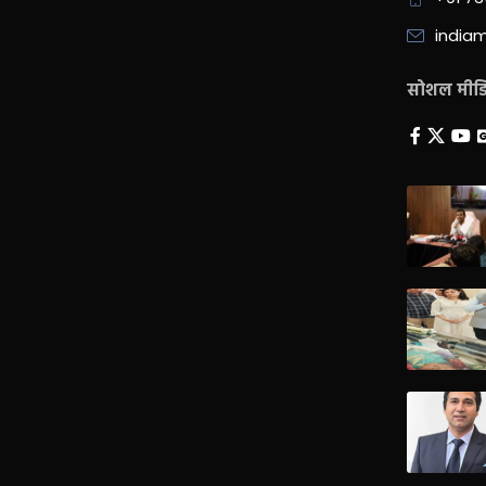
india
सोशल मीडिय