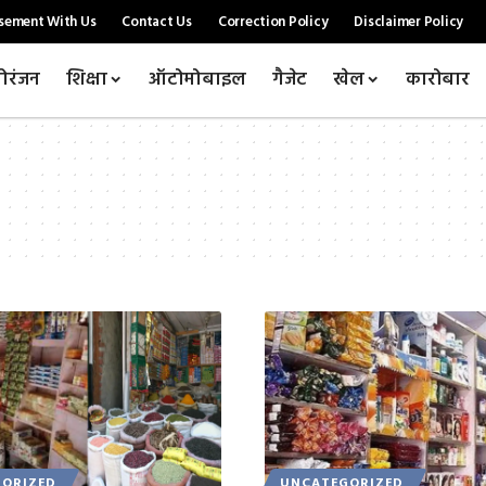
sement With Us
Contact Us
Correction Policy
Disclaimer Policy
ोरंजन
शिक्षा
ऑटोमोबाइल
गैजेट
खेल
कारोबार
ORIZED
UNCATEGORIZED