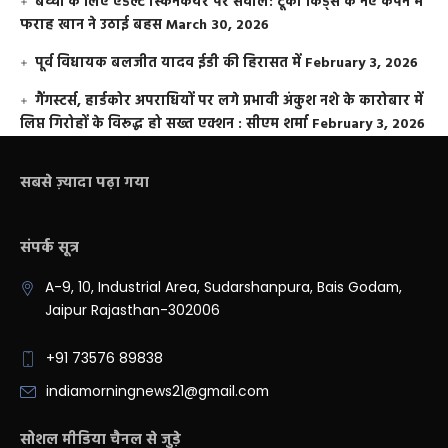
बच्चों के लिए एडल्ट स्किनकेयर पर सवाल: टूको किड्स के नए कैंपेन में
फराह खान ने उठाई बहस
March 30, 2026
पूर्व विधायक बलजीत यादव ईडी की हिरासत में
February 3, 2026
गैंगस्टर्स, हार्डकोर अपराधियों पर लगे प्रभावी अंकुश नशे के कारोबार में
लिप्त गिरोहों के विरूद्ध हो सख्त एक्शन : सीएम शर्मा
February 3, 2026
सबसे ज़्यादा पढ़ा गया
संपर्क सूत्र
A-9, 10, Industrial Area, Sudarshanpura, Bais Godam,
Jaipur Rajasthan-302006
+91 73576 89838
indiamorningnews21@gmail.com
सोशल मीडिया चैनल से जुड़े