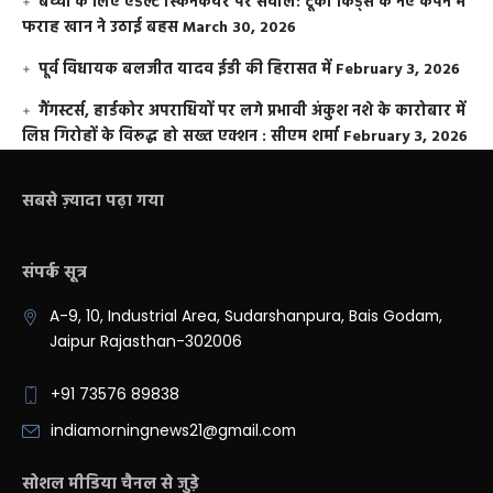
बच्चों के लिए एडल्ट स्किनकेयर पर सवाल: टूको किड्स के नए कैंपेन में
फराह खान ने उठाई बहस
March 30, 2026
पूर्व विधायक बलजीत यादव ईडी की हिरासत में
February 3, 2026
गैंगस्टर्स, हार्डकोर अपराधियों पर लगे प्रभावी अंकुश नशे के कारोबार में
लिप्त गिरोहों के विरूद्ध हो सख्त एक्शन : सीएम शर्मा
February 3, 2026
सबसे ज़्यादा पढ़ा गया
संपर्क सूत्र
A-9, 10, Industrial Area, Sudarshanpura, Bais Godam,
Jaipur Rajasthan-302006
+91 73576 89838
indiamorningnews21@gmail.com
सोशल मीडिया चैनल से जुड़े