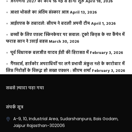
जनगणना 2027 का कार्य 16 मई से होगा शुरू
April 18, 2026
आशा भोसले का अंतिम संस्कार आज
April 13, 2026
आईएएस के तबादले: सीएम ने बदली अपनी टीम
April 1, 2026
बच्चों के लिए एडल्ट स्किनकेयर पर सवाल: टूको किड्स के नए कैंपेन में
फराह खान ने उठाई बहस
March 30, 2026
पूर्व विधायक बलजीत यादव ईडी की हिरासत में
February 3, 2026
गैंगस्टर्स, हार्डकोर अपराधियों पर लगे प्रभावी अंकुश नशे के कारोबार में
लिप्त गिरोहों के विरूद्ध हो सख्त एक्शन : सीएम शर्मा
February 3, 2026
सबसे ज़्यादा पढ़ा गया
संपर्क सूत्र
A-9, 10, Industrial Area, Sudarshanpura, Bais Godam,
Jaipur Rajasthan-302006