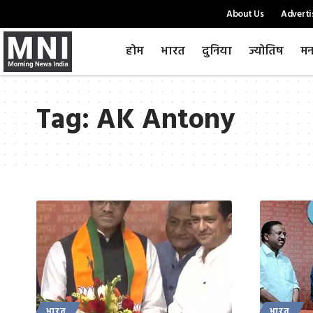
About Us
Adverti
होम
भारत
दुनिया
ज्योतिष
मन
Tag:
AK Antony
भारत
भारत