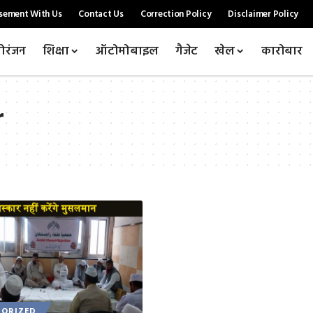
sement With Us
Contact Us
Correction Policy
Disclaimer Policy
ोरंजन
शिक्षा
ऑटोमोबाइल
गैजेट
खेल
कारोबार
r
ORIZED