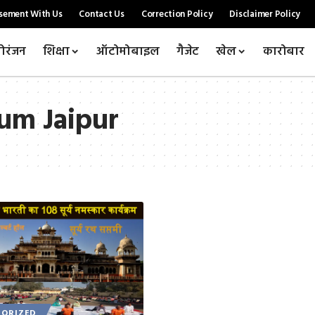
sement With Us
Contact Us
Correction Policy
Disclaimer Policy
ोरंजन
शिक्षा
ऑटोमोबाइल
गैजेट
खेल
कारोबार
um Jaipur
ORIZED