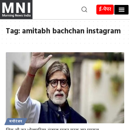
ई-पेपर
Tag:
amitabh bachchan instagram
मनोरंजन