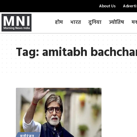
About Us
Adverti
होम
भारत
दुनिया
ज्योतिष
मन
Tag:
amitabh bachchan
मनोरंजन