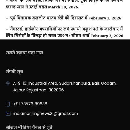
बच्चों के लिए एडल्ट स्किनकेयर पर सवाल: टूको किड्स के नए कैंपेन में
फराह खान ने उठाई बहस
March 30, 2026
पूर्व विधायक बलजीत यादव ईडी की हिरासत में
February 3, 2026
गैंगस्टर्स, हार्डकोर अपराधियों पर लगे प्रभावी अंकुश नशे के कारोबार में
लिप्त गिरोहों के विरूद्ध हो सख्त एक्शन : सीएम शर्मा
February 3, 2026
सबसे ज़्यादा पढ़ा गया
संपर्क सूत्र
A-9, 10, Industrial Area, Sudarshanpura, Bais Godam,
Jaipur Rajasthan-302006
+91 73576 89838
indiamorningnews21@gmail.com
सोशल मीडिया चैनल से जुड़े