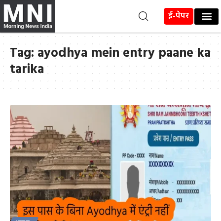
ई-पेपर
Tag:
ayodhya mein entry paane ka
tarika