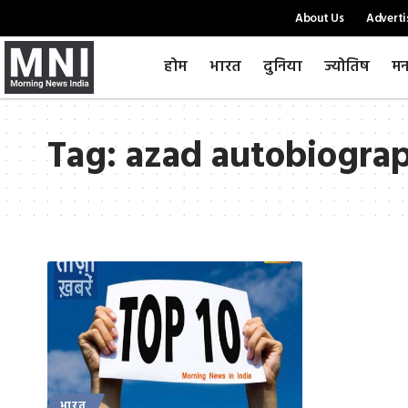
About Us
Adverti
होम
भारत
दुनिया
ज्योतिष
मन
Tag:
azad autobiogra
भारत