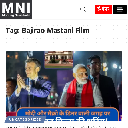
ई-पेपर
Tag:
Bajirao Mastani Film
UNCATEGORIZED