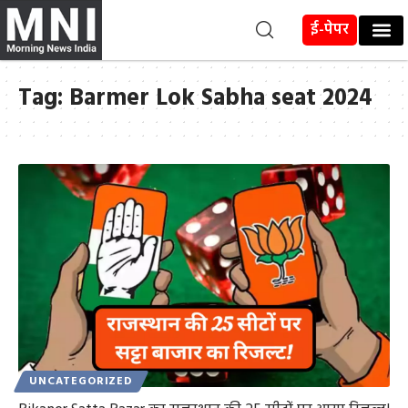
ई-पेपर
Tag:
Barmer Lok Sabha seat 2024
UNCATEGORIZED