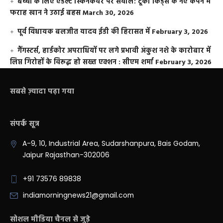
बच्चों के लिए एडल्ट स्किनकेयर पर सवाल: टूको किड्स के नए कैंपेन में
फराह खान ने उठाई बहस
March 30, 2026
पूर्व विधायक बलजीत यादव ईडी की हिरासत में
February 3, 2026
गैंगस्टर्स, हार्डकोर अपराधियों पर लगे प्रभावी अंकुश नशे के कारोबार में
लिप्त गिरोहों के विरूद्ध हो सख्त एक्शन : सीएम शर्मा
February 3, 2026
सबसे ज़्यादा पढ़ा गया
संपर्क सूत्र
A-9, 10, Industrial Area, Sudarshanpura, Bais Godam,
Jaipur Rajasthan-302006
+91 73576 89838
indiamorningnews21@gmail.com
सोशल मीडिया चैनल से जुड़े