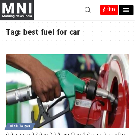
ई-पेपर
Tag:
best fuel for car
ऑटोमोबाइल