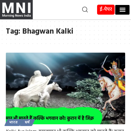
ई-पेपर
Tag:
Bhagwan Kalki
भारत
धर्म