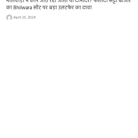
भीलवाड़ा में कौन जीत रहा जोशी या दामोदर? फलोदी सट्टा बाजार
का Bhilwara सीट पर बड़ा उलटफेर का दावा
April 25, 2024