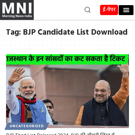
ई-पेपर
Tag:
BJP Candidate List Download
UNCATEGORIZED