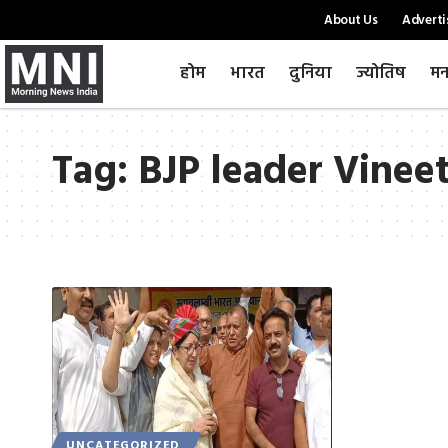
About Us
Adverti
होम
भारत
दुनिया
ज्योतिष
मन
Tag:
BJP leader Vinee
UNCATEGORIZED