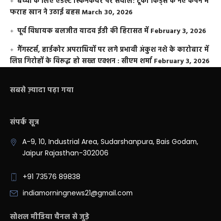
बच्चों के लिए एडल्ट स्किनकेयर पर सवाल: टूको किड्स के नए कैंपेन में
फराह खान ने उठाई बहस
March 30, 2026
पूर्व विधायक बलजीत यादव ईडी की हिरासत में
February 3, 2026
गैंगस्टर्स, हार्डकोर अपराधियों पर लगे प्रभावी अंकुश नशे के कारोबार में
लिप्त गिरोहों के विरूद्ध हो सख्त एक्शन : सीएम शर्मा
February 3, 2026
सबसे ज़्यादा पढ़ा गया
संपर्क सूत्र
A-9, 10, Industrial Area, Sudarshanpura, Bais Godam,
Jaipur Rajasthan-302006
+91 73576 89838
indiamorningnews21@gmail.com
सोशल मीडिया चैनल से जुड़े