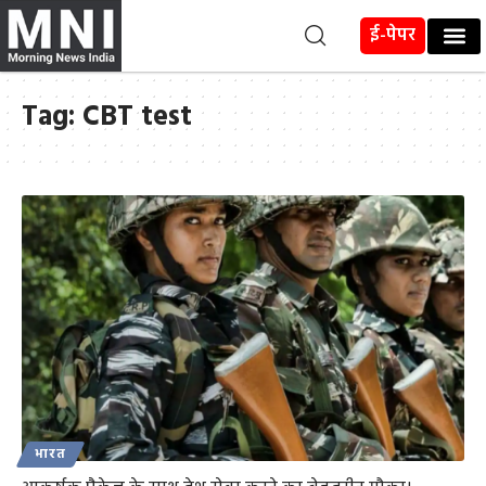
ई-पेपर
Tag:
CBT test
भारत