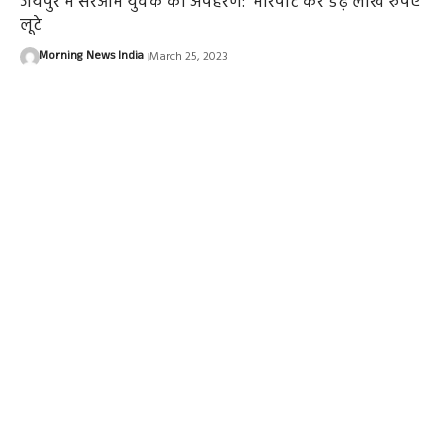
जयपुर में सरेआम युवक का अपहरण: मारपीट कर डेढ़ लाख रुपए
लूटे
Morning News India
March 25, 2023