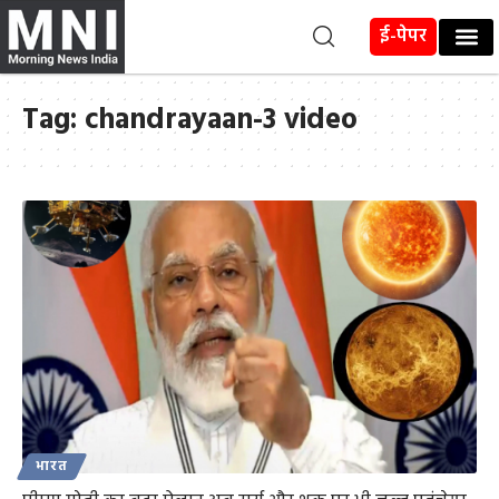
ई-पेपर
Tag:
chandrayaan-3 video
भारत