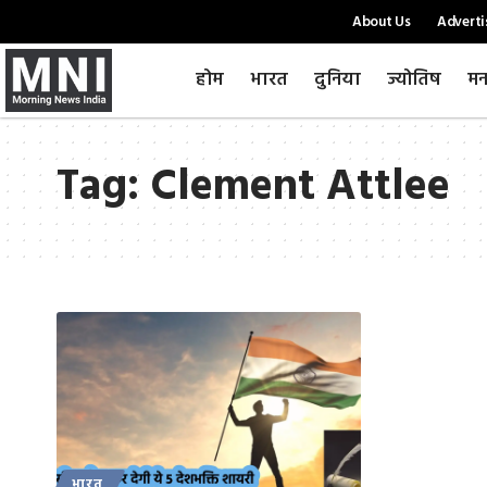
About Us
Adverti
होम
भारत
दुनिया
ज्योतिष
मन
Tag:
Clement Attlee
भारत