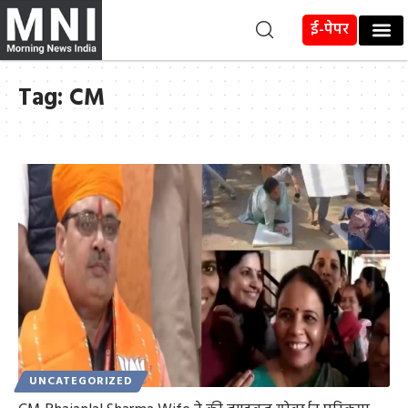
ई-पेपर
Tag:
CM
UNCATEGORIZED