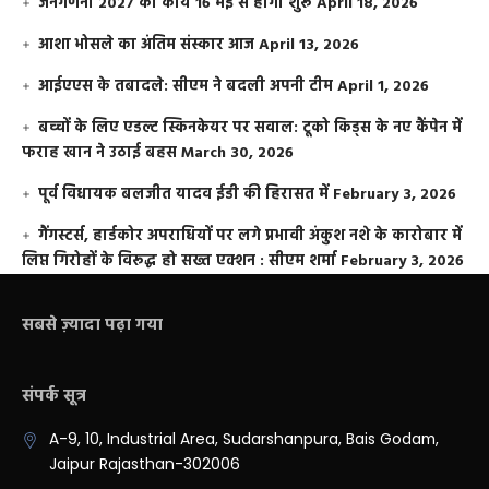
जनगणना 2027 का कार्य 16 मई से होगा शुरू
April 18, 2026
आशा भोसले का अंतिम संस्कार आज
April 13, 2026
आईएएस के तबादले: सीएम ने बदली अपनी टीम
April 1, 2026
बच्चों के लिए एडल्ट स्किनकेयर पर सवाल: टूको किड्स के नए कैंपेन में
फराह खान ने उठाई बहस
March 30, 2026
पूर्व विधायक बलजीत यादव ईडी की हिरासत में
February 3, 2026
गैंगस्टर्स, हार्डकोर अपराधियों पर लगे प्रभावी अंकुश नशे के कारोबार में
लिप्त गिरोहों के विरूद्ध हो सख्त एक्शन : सीएम शर्मा
February 3, 2026
सबसे ज़्यादा पढ़ा गया
संपर्क सूत्र
A-9, 10, Industrial Area, Sudarshanpura, Bais Godam,
Jaipur Rajasthan-302006