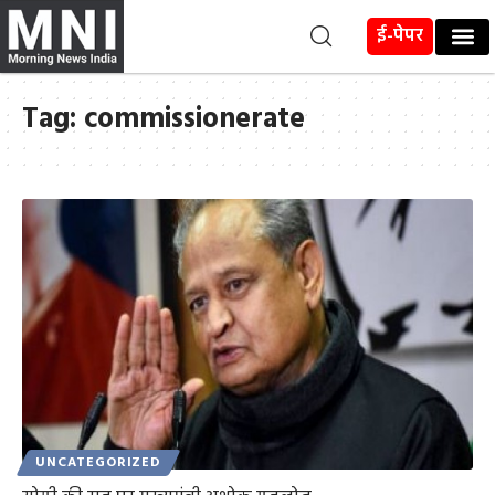
ई-पेपर
Tag:
commissionerate
UNCATEGORIZED