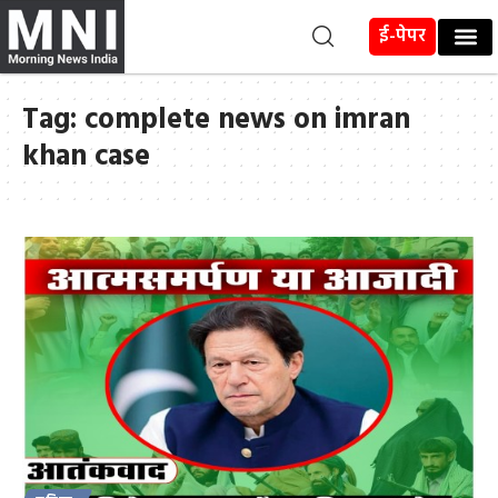
ई-पेपर
Tag:
complete news on imran
khan case