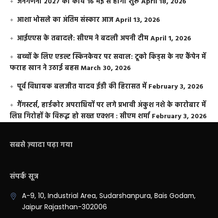
जनगणना 2027 का कार्य 16 मई से होगा शुरू
April 18, 2026
आशा भोसले का अंतिम संस्कार आज
April 13, 2026
आईएएस के तबादले: सीएम ने बदली अपनी टीम
April 1, 2026
बच्चों के लिए एडल्ट स्किनकेयर पर सवाल: टूको किड्स के नए कैंपेन में
फराह खान ने उठाई बहस
March 30, 2026
पूर्व विधायक बलजीत यादव ईडी की हिरासत में
February 3, 2026
गैंगस्टर्स, हार्डकोर अपराधियों पर लगे प्रभावी अंकुश नशे के कारोबार में
लिप्त गिरोहों के विरूद्ध हो सख्त एक्शन : सीएम शर्मा
February 3, 2026
सबसे ज़्यादा पढ़ा गया
संपर्क सूत्र
A-9, 10, Industrial Area, Sudarshanpura, Bais Godam,
Jaipur Rajasthan-302006