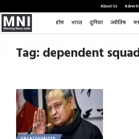
About Us
Adverti
होम
भारत
दुनिया
ज्योतिष
मन
Tag:
dependent squa
UNCATEGORIZED