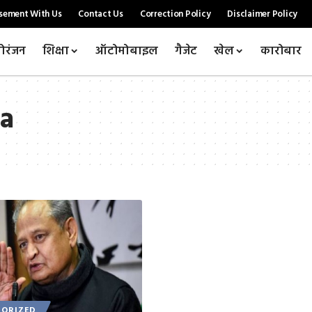
sement With Us
Contact Us
Correction Policy
Disclaimer Policy
ोरंजन
शिक्षा
ऑटोमोबाइल
गैजेट
खेल
कारोबार
a
ORIZED