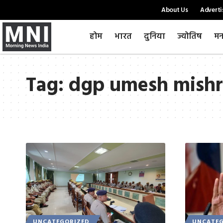
About Us
Adverti
होम
भारत
दुनिया
ज्योतिष
मन
Tag:
dgp umesh mishr
UNCATEGORIZED
UNCATEG